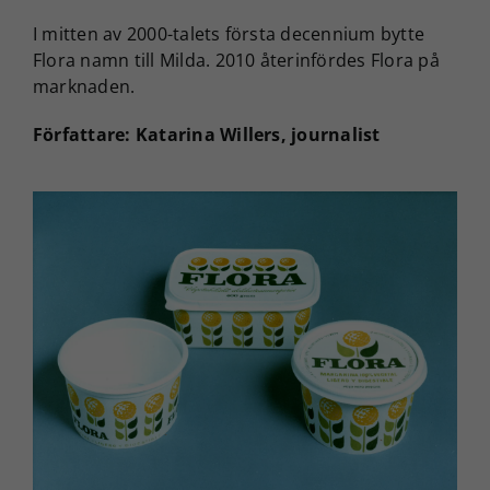
I mitten av 2000-talets första decennium bytte
Flora namn till Milda. 2010 återinfördes Flora på
marknaden.
Författare: Katarina Willers, journalist
Nödvändiga
Dessa
cookies går
inte att välja
bort. De
behövs för
att
webbplatsen