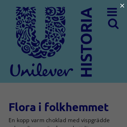
×
Fortsätt
till
innehållet
Flora i folkhemmet
En kopp varm choklad med vispgrädde