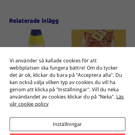
surfar ökar du
chansen att få se
personligt
Relaterade inlägg
anpassat
innehåll och
erbjudanden.
Angenäm
arom och
massiv
Vi använder så kallade cookies för att
marknadsföring
webbplatsen ska fungera bättre! Om du tycker
det är ok, klickar du bara på "Acceptera alla". Du
kan också välja vilken typ av cookies du vill ha
genom att klicka på "Inställningar". Vill du neka
användandet av cookies klickar du på "Neka".
Läs
vår cookie policy
© Unileverhistoria och Centrum för
Inställningar
Näringslivshistoria