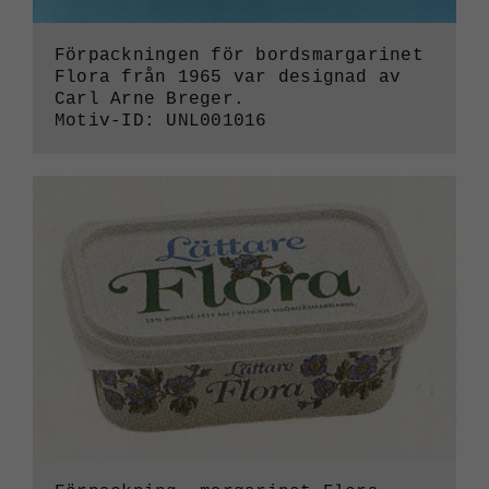
över huvud
taget ska
Förpackningen för bordsmargarinet
fungera.
Flora från 1965 var designad av
Carl Arne Breger.
Motiv-ID: UNL001016
Statistik
För att vi ska
kunna
förbättra
webbplatsens
funktionalitet
och
uppbyggnad,
baserat på
hur den
används.
Upplevelse
För att vår